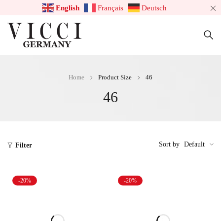
English
Français
Deutsch
Home
Product Size
46
46
Sort by
Default
Filter
-20%
-20%