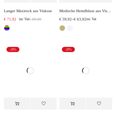
Langer Maxirock aus Viskose
Modische Hemdbluse aus Viskose
€
71,92
inc Vat
€
89,90
€
59,92
–
€
63,92
inc Vat
-20%
-20%