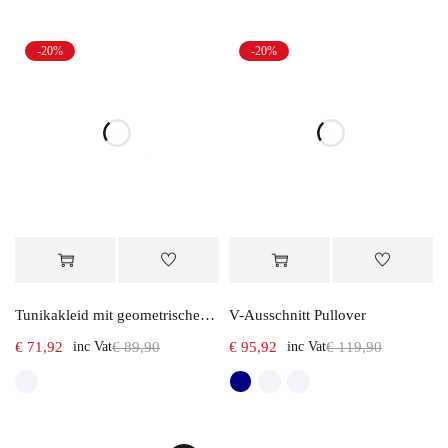
-20%
-20%
Tunikakleid mit geometrischem Druck
V-Ausschnitt Pullover
€
71,92
inc Vat
€
89,90
€
95,92
inc Vat
€
119,90