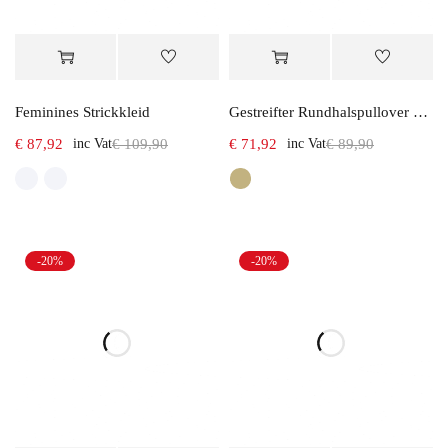
Feminines Strickkleid
Gestreifter Rundhalspullover mit Pailletten
€
87,92
inc Vat
€
109,90
€
71,92
inc Vat
€
89,90
-20%
-20%