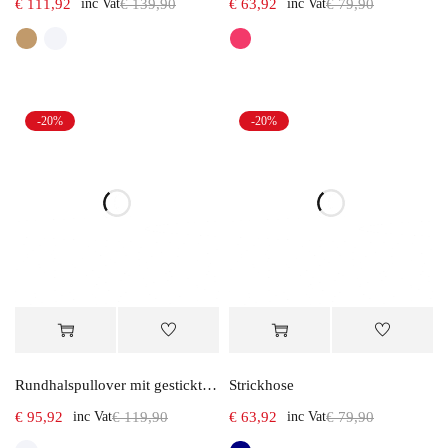
€
111,92
inc Vat
€
139,90
€
63,92
inc Vat
€
79,90
-20%
-20%
Rundhalspullover mit gestickten Motiven
Strickhose
€
95,92
inc Vat
€
119,90
€
63,92
inc Vat
€
79,90