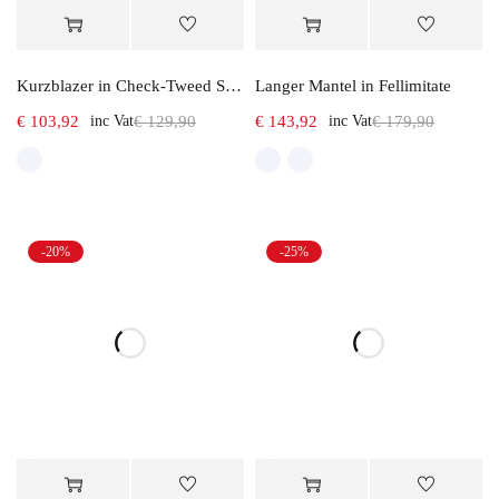
Kurzblazer in Check-Tweed Stoff
Langer Mantel in Fellimitate
€
103,92
inc Vat
€
129,90
€
143,92
inc Vat
€
179,90
-20%
-25%