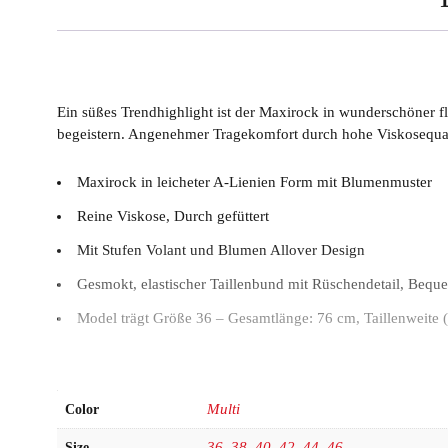
Ein süßes Trendhighlight ist der Maxirock in wunderschöner 
begeistern. Angenehmer Tragekomfort durch hohe Viskosequal
Maxirock in leicheter A-Lienien Form mit Blumenmuster
Reine Viskose, Durch gefüttert
Mit Stufen Volant und Blumen Allover Design
Gesmokt, elastischer Taillenbund mit Rüschendetail, Beq
Model trägt Größe 36 – Gesamtlänge: 76 cm, Taillenweite 
Multi
Color
36
,
38
,
40
,
42
,
44
,
46
Size