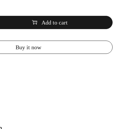
Add to cart
Buy it now
n