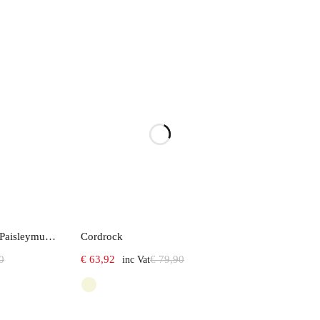
ions
Select options
Hose aus Viskose mit Paisleymuster
Cordrock
0
€
63,92
€
79,90
inc Vat