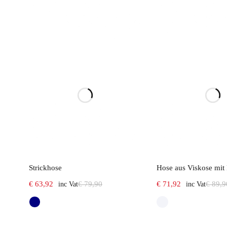
Select options
Select opt
Strickhose
€
63,92
€
79,90
€
71,92
€
89,9
inc Vat
inc Vat