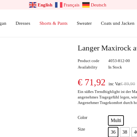
English
Français
Deutsch
gan
Dresses
Shorts & Pants
Sweater
Coats und Jacken
Langer Maxirock a
Product code
4053-812-00
Availability
In Stock
€
71,92
€
89,90
inc Vat
Ein süßes Trendhighlight ist der M
angenehmes Tragegefühl legen, wir
Angenehmer Tragekomfort durch ho
Color
Multi
Size
36
38
4