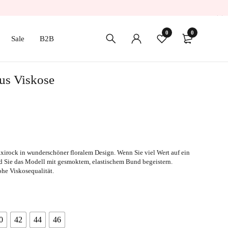
0
0
Sale
B2B
us Viskose
axirock in wunderschöner floralem Design. Wenn Sie viel Wert auf ein
d Sie das Modell mit gesmoktem, elastischem Bund begeistern.
he Viskosequalität.
0
42
44
46