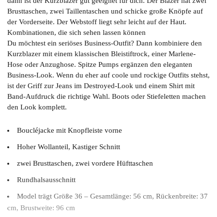
dann ist der Kurzblazer gut geeignet für dich. Der Blazer hat zwei
Brusttaschen, zwei Taillentaschen und schicke große Knöpfe auf
der Vorderseite. Der Webstoff liegt sehr leicht auf der Haut.
Kombinationen, die sich sehen lassen können
Du möchtest ein seriöses Business-Outfit? Dann kombiniere den
Kurzblazer mit einem klassischen Bleistiftrock, einer Marlene-
Hose oder Anzughose. Spitze Pumps ergänzen den eleganten
Business-Look. Wenn du eher auf coole und rockige Outfits stehst,
ist der Griff zur Jeans im Destroyed-Look und einem Shirt mit
Band-Aufdruck die richtige Wahl. Boots oder Stiefeletten machen
den Look komplett.
Boucléjacke mit Knopfleiste vorne
Hoher Wollanteil, Kastiger Schnitt
zwei Brusttaschen, zwei vordere Hüfttaschen
Rundhalsausschnitt
Model trägt Größe 36 – Gesamtlänge: 56 cm, Rückenbreite: 37
cm, Brustweite: 96 cm