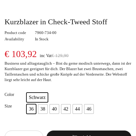
Kurzblazer in Check-Tweed Stoff
Product code
7960-734-00
Availability
In Stock
€
103,92
€
129,90
inc Vat
Business und alltagstauglich – Bist du gerne modisch unterwegs, dann ist der
Kurzblazer gut geeignet für dich. Der Blazer hat zwei Brusttaschen, zwei
Taillentaschen und schicke große Knöpfe auf der Vorderseite. Der Webstoff
liegt sehr leicht auf der Haut.
Color
Schwarz
Size
36
38
40
42
44
46
Quantity