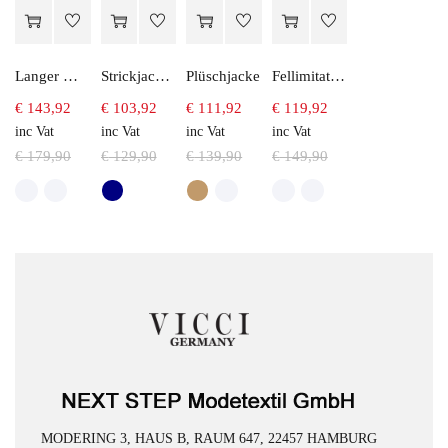
Langer Mantel in Fellimitate
Strickjacke aus Baumwolle
Plüschjacke
Fellimitatjacke
€
143,92
€
103,92
€
111,92
€
119,92
inc Vat
inc Vat
inc Vat
inc Vat
€
179,90
€
129,90
€
139,90
€
149,90
MODERING 3, HAUS B, RAUM 647, 22457 HAMBURG