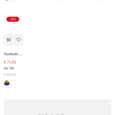
-20%
Tunikabluse mit Blumendruck
€
71,92
inc Vat
€
89,90