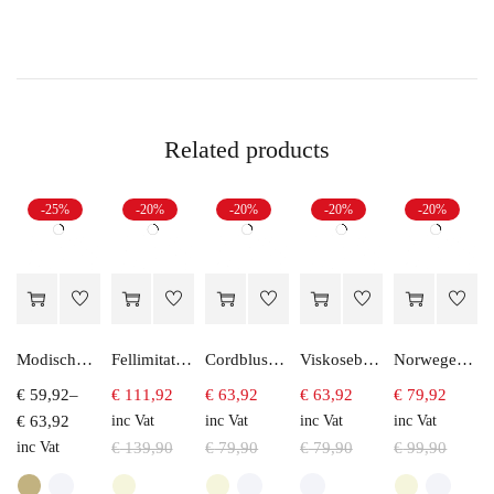
Related products
-25%
-20%
-20%
-20%
-20%
Modische Hemdbluse aus Viskose
Fellimitatweste Lang
Cordbluse mit Paisleydruck
Viskosebluse mit Leo-druck
Norweger Pullover
€
59,92
–
€
111,92
€
63,92
€
63,92
€
79,92
€
63,92
inc Vat
inc Vat
inc Vat
inc Vat
inc Vat
€
139,90
€
79,90
€
79,90
€
99,90