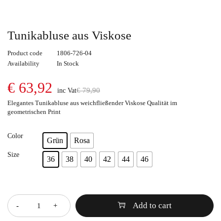
Tunikabluse aus Viskose
Product code
1806-726-04
Availability
In Stock
€
63,92
€
79,90
inc Vat
Elegantes Tunikabluse aus weichfließender Viskose Qualität im
geometrischen Print
Color
Grün
Rosa
Size
36
38
40
42
44
46
Quantity
Add to cart