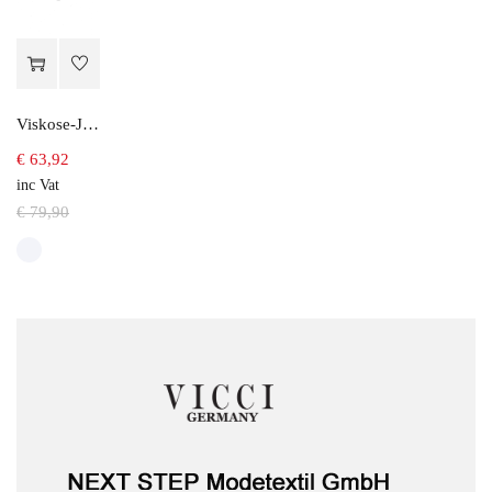
Viskose-Jerseybluse mit geometrischem Druck
€
63,92
inc Vat
€
79,90