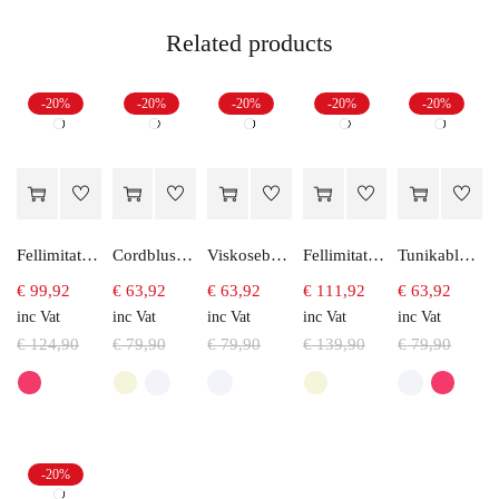
Related products
-20%
-20%
-20%
-20%
-20%
Fellimitatweste
Cordbluse mit Paisleydruck
Viskosebluse mit Leo-druck
Fellimitatweste Lang
Tunikabluse aus Viskose
€
99,92
€
63,92
€
63,92
€
111,92
€
63,92
inc Vat
inc Vat
inc Vat
inc Vat
inc Vat
€
124,90
€
79,90
€
79,90
€
139,90
€
79,90
-20%