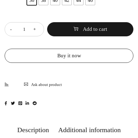
36
38
40
42
44
46
Quantity
Add to cart
Buy it now
Ask about product
Description
Additional information