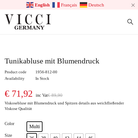
English
Français
Deutsch
Tunikabluse mit Blumendruck
Product code
1956-812-00
Availability
In Stock
€
71,92
€
89,90
inc Vat
Viskosebluse mit Blumendruck und Spitzen details aus weichfließender
Viskose Qualität
Color
Multi
Size