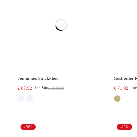
Select options
Feminines Strickkleid
Gestreifter 
€
87,92
inc Vat
€
109,90
€
71,92
inc
-20%
-20%