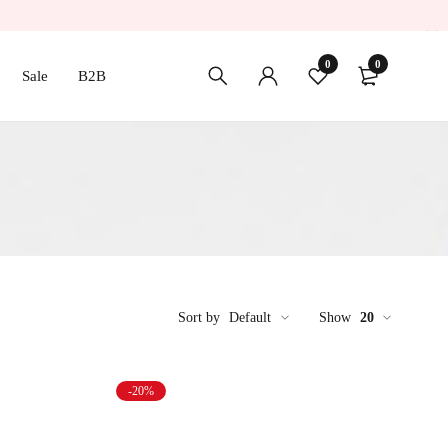
0
0
Sale
B2B
Sort by
Default
Show
20
-20%