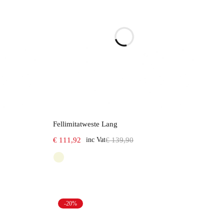
Select options
Fellimitatweste Lang
€
111,92
inc Vat
€
139,90
-20%