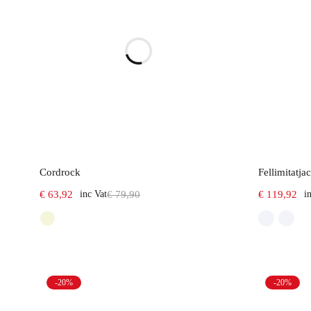
Select options
Cordrock
Fellimitatja
€
63,92
inc Vat
€
79,90
€
119,92
i
-20%
-20%