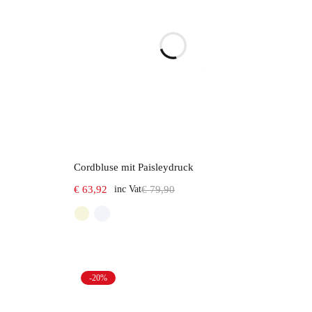
Select options
Cordbluse mit Paisleydruck
€
63,92
inc Vat
€
79,90
-20%