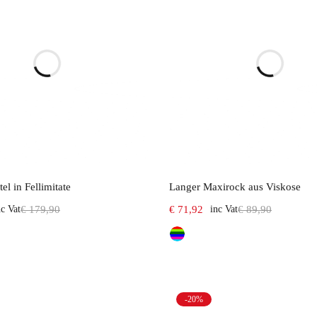
Select options
Select options
l in Fellimitate
Langer Maxirock aus Viskose
nc Vat
€
179,90
€
71,92
inc Vat
€
89,90
-20%