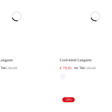
Select options
Select options
 Langarm
Cord-kleid Langarm
 Vat
€
99,90
€
79,92
inc Vat
€
99,90
-20%