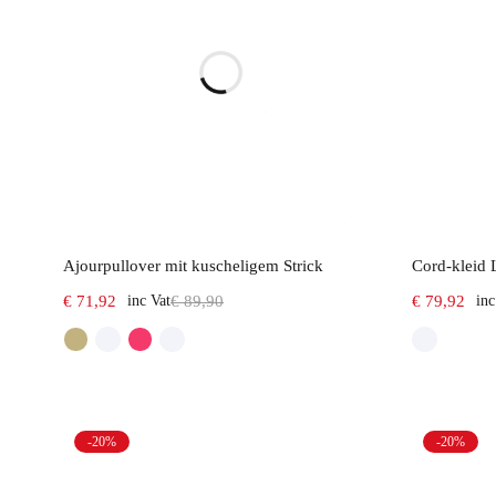
Select options
Ajourpullover mit kuscheligem Strick
Cord-kleid
€
71,92
inc Vat
€
89,90
€
79,92
inc
-20%
-20%