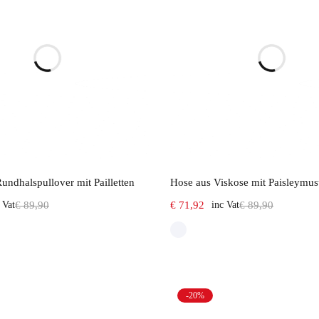
Select options
Select options
Rundhalspullover mit Pailletten
Hose aus Viskose mit Paisleymus
 Vat
€
89,90
€
71,92
inc Vat
€
89,90
-20%