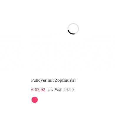
Select options
Pullover mit Zopfmuster
€
63,92
inc Vat
€
79,90