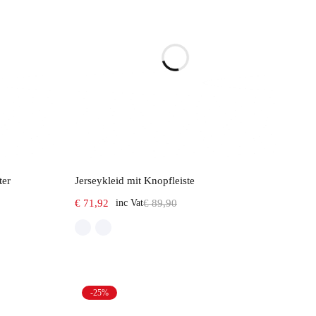
Select options
ter
Jerseykleid mit Knopfleiste
€
71,92
inc Vat
€
89,90
-25%