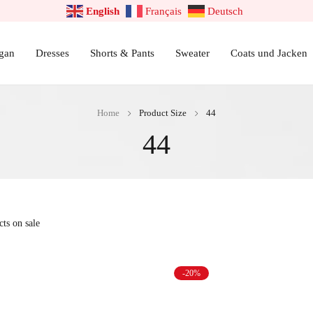
English
Français
Deutsch
gan
Dresses
Shorts & Pants
Sweater
Coats und Jacken
Home
Product Size
44
44
ts on sale
-20%