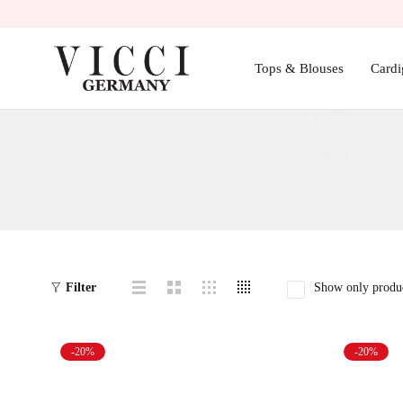
Tops & Blouses
Cardi
Show only produc
Filter
-20%
-20%