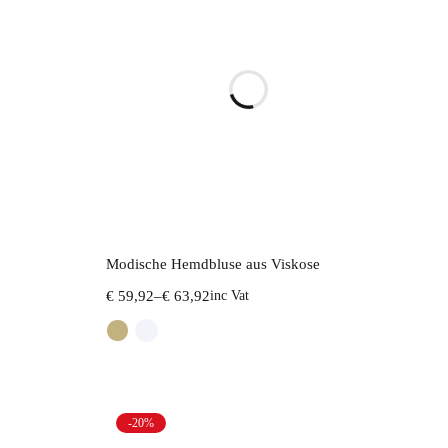
Select options
Modische Hemdbluse aus Viskose
€
59,92
–
€
63,92
inc Vat
-20%