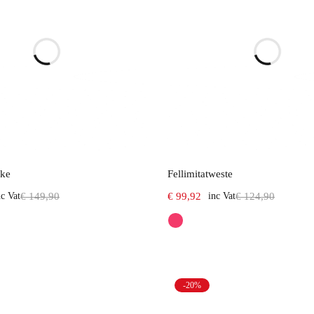
Select options
Select options
cke
Fellimitatweste
nc Vat
€
149,90
€
99,92
inc Vat
€
124,90
-20%