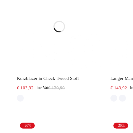
Select options
Kurzblazer in Check-Tweed Stoff
Langer Mante
€
103,92
inc Vat
€
129,90
€
143,92
i
-20%
-20%